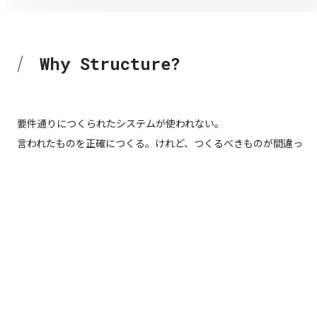
W
h
y
S
t
r
u
c
t
u
r
e
?
Why Structure?
要件通りにつくられたシステムが使われない。
言われたものを正確につくる。けれど、つくるべきものが間違っ
ていても、そのまま進む。
美しい戦略が実行されない。
構想した人間とつくる人間が分断される。設計意図は伝言ゲーム
のように薄まり、誰も責任を持たない空白地帯が生まれる。
育てた人材が活かされない。
人が育っても活かす構造がなければ学びは消える。