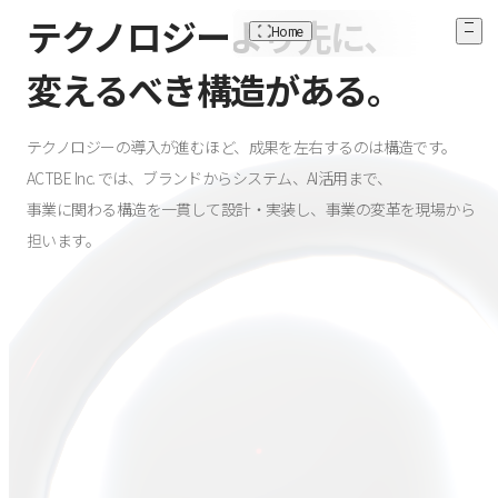
ACTBE Inc. Corporate Site
テクノロジーより先に、変えるべき構造がある。
テクノロジーより先に、
Home
変えるべき構造がある。
テクノロジーの導入が進むほど、成果を左右するのは構造です。
ACTBE Inc. では、ブランドからシステム、AI活用まで、
事業に関わる構造を一貫して設計・実装し、事業の変革を現場から
担います。